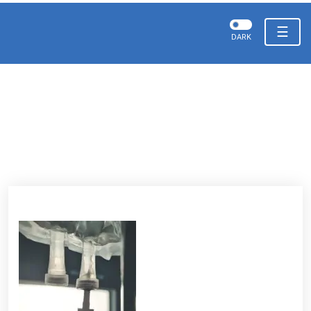
☰
DARK
CETAMINA Infusao Site(2)