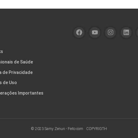
ks
sionais de Saúde
ca de Privacidade
s de Uso
erações Importantes
© 2023 Samy Zenun - Feito com
COPYRIGTH