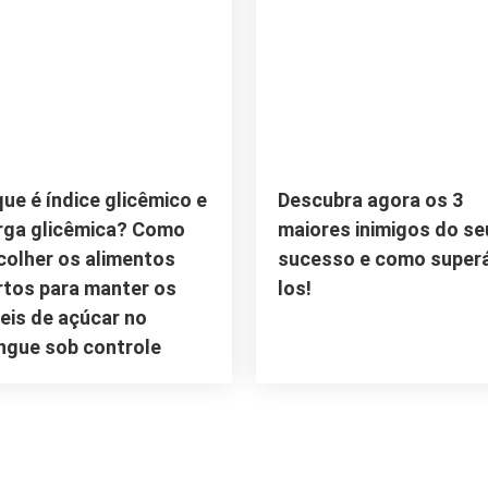
que é índice glicêmico e
Descubra agora os 3
rga glicêmica? Como
maiores inimigos do se
colher os alimentos
sucesso e como super
rtos para manter os
los!
veis de açúcar no
ngue sob controle