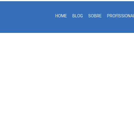
HOME
BLOG
SOBRE
PROFISSIONA
Salmão Molho Abacaxi
Dr Samy Zenun
 as 10 Proteínas Poderosas para Emagrecer e Ganhar Músculos de