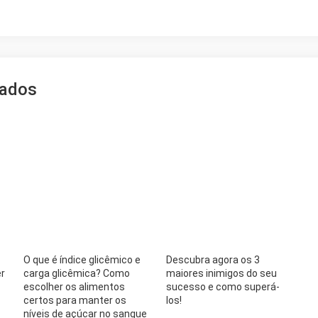
nados
O que é índice glicêmico e
Descubra agora os 3
r
carga glicêmica? Como
maiores inimigos do seu
escolher os alimentos
sucesso e como superá-
certos para manter os
los!
níveis de açúcar no sangue