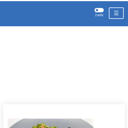
☰
DARK
Frango grelhado
Dr Samy Zenun